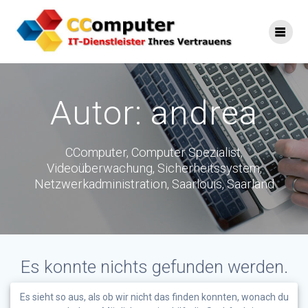
Skip
to
content
Autor:
andrea
CComputer, Computer Spezialist,
Videoüberwachung, Sicherheitssystem,
Netzwerkadministration, Saarlouis, Saarland
Es konnte nichts gefunden werden.
Es sieht so aus, als ob wir nicht das finden konnten, wonach du